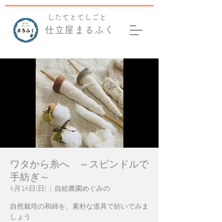
​したてとてしごと
仕立屋まるふく
ワタから糸へ ～スピンドルで
手紡ぎ～
6月16日(日)
  |  
自給農園めぐみの
自然栽培の和綿を、素朴な道具で紡いでみま
しょう