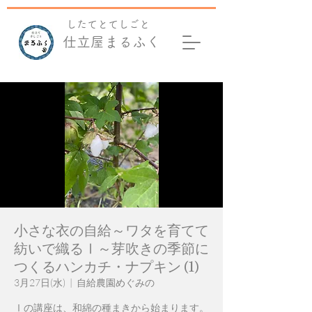
​したてとてしごと
仕立屋まるふく
小さな衣の自給～ワタを育てて
紡いで織るⅠ～芽吹きの季節に
つくるハンカチ・ナプキン (1)
3月27日(水)
  |  
自給農園めぐみの
Ⅰの講座は、和綿の種まきから始まります。