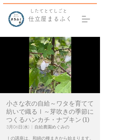
​したてとてしごと
仕立屋まるふく
小さな衣の自給～ワタを育てて
紡いで織るⅠ～芽吹きの季節に
つくるハンカチ・ナプキン (1)
3月06日(水)
  |  
自給農園めぐみの
Ⅰの講座は、和綿の種まきから始まります。